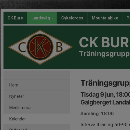
CK Bure
Landsväg
Cykelcross
Mountainbike
P
CK BUR
Träningsgrupp
Träningsgrup
Hem
Tisdag 9 jun, 18:
Nyheter
Galgberget Landa
Medlemmar
Samling: 18:00
Kalender
Intervallträning 60-90 