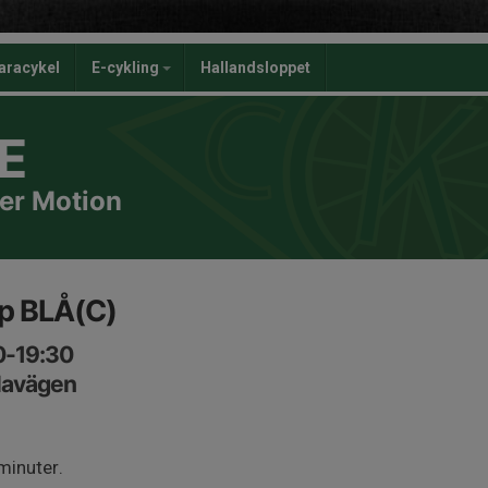
aracykel
E-cykling
Hallandsloppet
E
er Motion
p BLÅ(C)
00-19:30
lavägen
minuter.