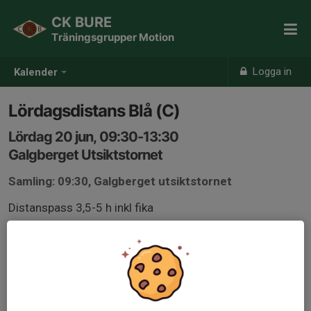
CK BURE
Träningsgrupper Motion
Logga in
Kalender
Lördagsdistans Blå (C)
Lördag 20 jun, 09:30-13:30
Galgberget Utsiktstornet
Samling: 09:30, Galgberget utsiktstornet
Distanspass 3,5-5 h inkl fika