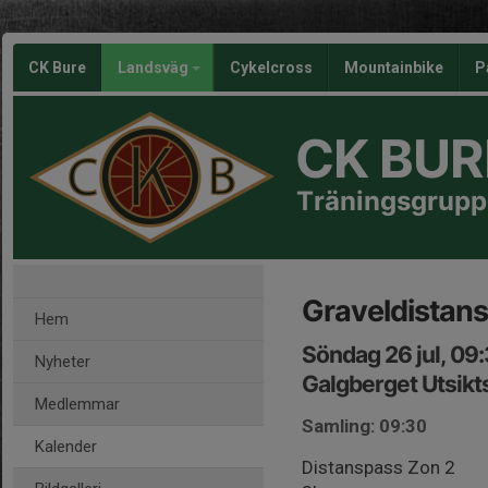
CK Bure
Landsväg
Cykelcross
Mountainbike
P
CK BUR
Träningsgrupp
Graveldistans
Hem
Söndag 26 jul, 09
Nyheter
Galgberget Utsikt
Medlemmar
Samling: 09:30
Kalender
Distanspass Zon 2