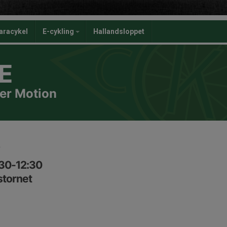
aracykel
E-cykling
Hallandsloppet
E
er Motion
:30-12:30
stornet