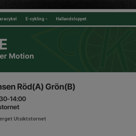
aracykel
E-cykling
Hallandsloppet
E
er Motion
nsen Röd(A) Grön(B)
:30-14:00
stornet
erget Utsiktstornet