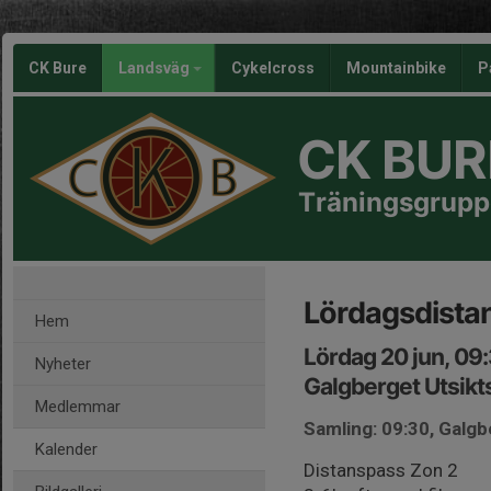
CK Bure
Landsväg
Cykelcross
Mountainbike
P
CK BUR
Träningsgrupp
Lördagsdista
Hem
Lördag 20 jun, 09
Nyheter
Galgberget Utsikt
Medlemmar
Samling: 09:30, Galgb
Kalender
Distanspass Zon 2