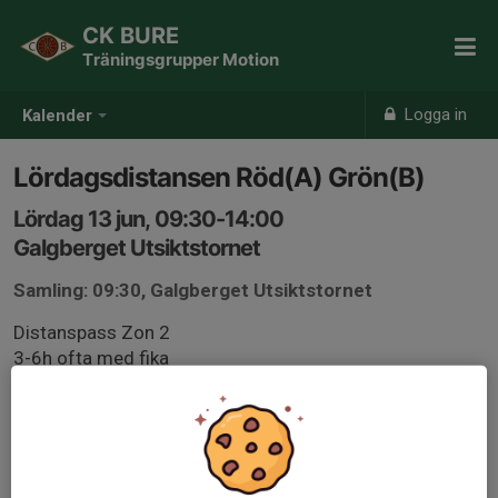
CK BURE
Träningsgrupper Motion
Logga in
Kalender
Lördagsdistansen Röd(A) Grön(B)
Lördag 13 jun, 09:30-14:00
Galgberget Utsiktstornet
Samling: 09:30, Galgberget Utsiktstornet
Distanspass Zon 2
3-6h ofta med fika
Ambitionen är att publicera runda kvällen innan, kom
gärna med förslag.
Kom ihåg energi, regnjacka och punkteringslagning.