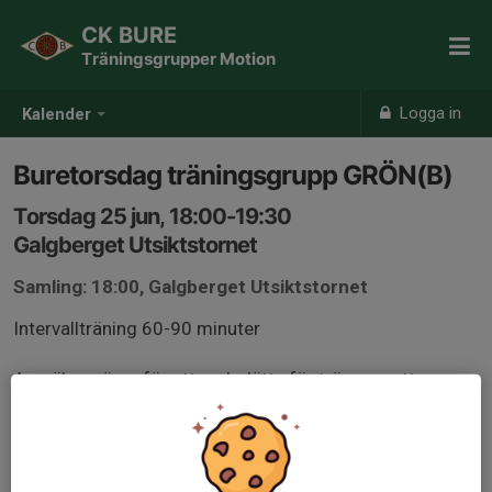
CK BURE
Träningsgrupper Motion
Logga in
Kalender
Buretorsdag träningsgrupp GRÖN(B)
Torsdag 25 jun, 18:00-19:30
Galgberget Utsiktstornet
Samling: 18:00, Galgberget Utsiktstornet
Intervallträning 60-90 minuter
Anmäl er gärna för att underlätta för tränarna att
planera passet, gruppindelning kan komma att ske
beroende på antal och nivå på deltagare.
Medlemmar från andra klubbar är välkomna, kom helst i