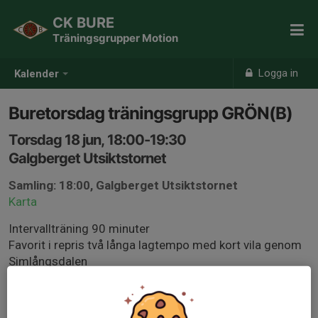
CK BURE
Träningsgrupper Motion
Logga in
Kalender
Buretorsdag träningsgrupp GRÖN(B)
Torsdag 18 jun, 18:00-19:30
Galgberget Utsiktstornet
Samling: 18:00, Galgberget Utsiktstornet
Karta
Intervallträning 90 minuter
Favorit i repris två långa lagtempo med kort vila genom
Simlångsdalen
Anmäl er gärna för att underlätta för tränarna att
planera passet, gruppindelning kan komma att ske