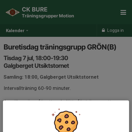
CK BURE
Träningsgrupper Motion
Logga in
Kalender
Buretisdag träningsgrupp GRÖN(B)
Tisdag 7 jul, 18:00-19:30
Galgberget Utsiktstornet
Samling: 18:00, Galgberget Utsiktstornet
Intervallträning 60-90 minuter.
Anmäl er gärna för att underlätta för tränarna att
planera passet, gruppindelning kan komma att ske
beroende på antal och nivå på deltagare.
Medlemmar från andra klubbar är välkomna, kom helst i