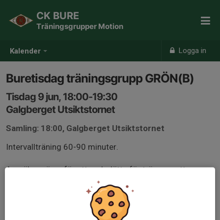
CK BURE
Träningsgrupper Motion
Logga in
Kalender
Buretisdag träningsgrupp GRÖN(B)
Tisdag 9 jun, 18:00-19:30
Galgberget Utsiktstornet
Samling: 18:00, Galgberget Utsiktstornet
Intervallträning 60-90 minuter.
Anmäl er gärna för att underlätta för tränarna att
planera passet, gruppindelning kan komma att ske
beroende på antal och nivå på deltagare.
Medlemmar från andra klubbar är välkomna, kom helst i