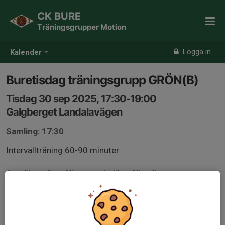
CK BURE
Träningsgrupper Motion
Logga in
Kalender
Buretisdag träningsgrupp GRÖN(B)
Tisdag 30 sep 2025, 17:30-19:00
Galgberget Landalavägen
Samling: 17:30
Intervallträning 60-90 minuter.
Anmäl er gärna för att underlätta för tränarna att
planera passet, gruppindelning kan komma att ske
beroende på antal och nivå på deltagare.
Medlemmar från andra klubbar är välkomna, kom helst i