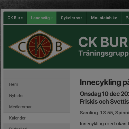
CK Bure
Landsväg
Cykelcross
Mountainbike
P
CK BUR
Träningsgrupp
Innecykling på
Hem
Onsdag 10 dec 20
Nyheter
Friskis och Svetti
Medlemmar
Samling: 18:55, Spinn
Kalender
Innecykling med ökande