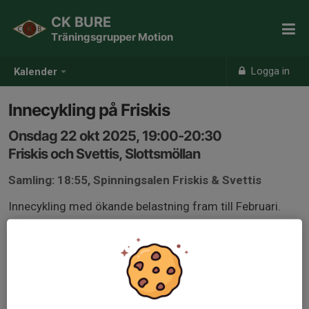
CK BURE
Träningsgrupper Motion
Logga in
Kalender
Innecykling på Friskis
Onsdag 22 okt 2025, 19:00-20:30
Friskis och Svettis, Slottsmöllan
Samling: 18:55, Spinningsalen Friskis & Svettis
Innecykling med ökande belastning fram till Februari.