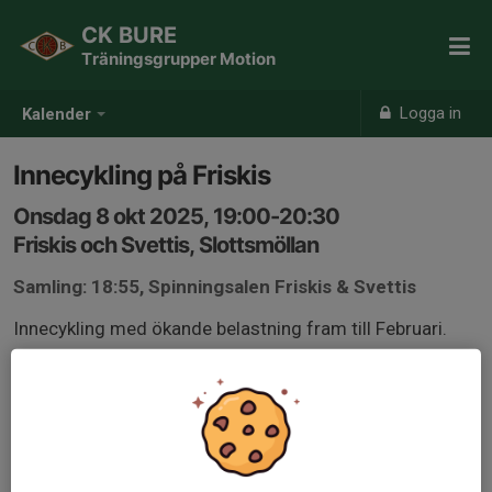
CK BURE
Träningsgrupper Motion
Logga in
Kalender
Innecykling på Friskis
Onsdag 8 okt 2025, 19:00-20:30
Friskis och Svettis, Slottsmöllan
Samling: 18:55, Spinningsalen Friskis & Svettis
Innecykling med ökande belastning fram till Februari.