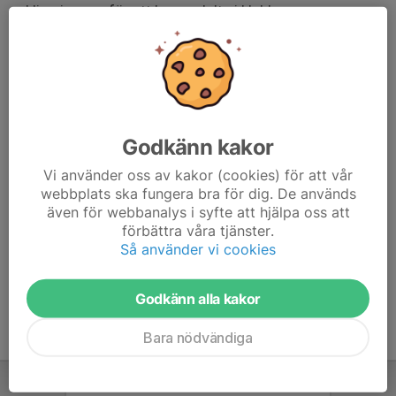
cykling i grupp för att kunna delta i klubbens
träningsgrupper.
Tänk på att ta med en cykel i god ordning med
fungerande bromsar, pumpade däck och en smord
kedja.
Godkänn kakor
Kläder efter väder, hjälm är ett krav. Inget måste med en
vattenflaska.
Vi använder oss av kakor (cookies) för att vår
webbplats ska fungera bra för dig. De används
även för webbanalys i syfte att hjälpa oss att
Lämpliga cykeltyper racer, hybrid och gravel
förbättra våra tjänster.
Så använder vi cookies
Godkänn alla kakor
Bara nödvändiga