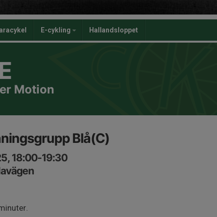
aracykel
E-cykling
Hallandsloppet
E
er Motion
äningsgrupp Blå(C)
5, 18:00-19:30
lavägen
minuter.