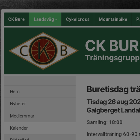
CK Bure
Landsväg
Cykelcross
Mountainbike
P
CK BUR
Träningsgrupp
Buretisdag tr
Hem
Tisdag 26 aug 202
Nyheter
Galgberget Landa
Medlemmar
Samling: 18:00
Kalender
Intervallträning 60-90 