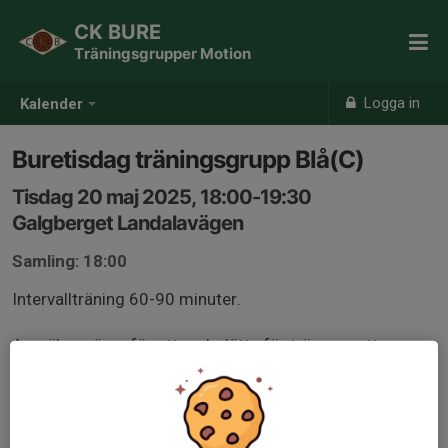
CK BURE
Träningsgrupper Motion
Logga in
Kalender
Buretisdag träningsgrupp Blå(C)
Tisdag 20 maj 2025, 18:00-19:30
Galgberget Landalavägen
Samling: 18:00
Intervallträning 60-90 minuter.
Anmäl er gärna för att underlätta för tränarna att
planera passet, gruppindelning kan komma att ske
beroende på antal och nivå på deltagare.
Medlemmar från andra klubbar är välkomna, kom helst i