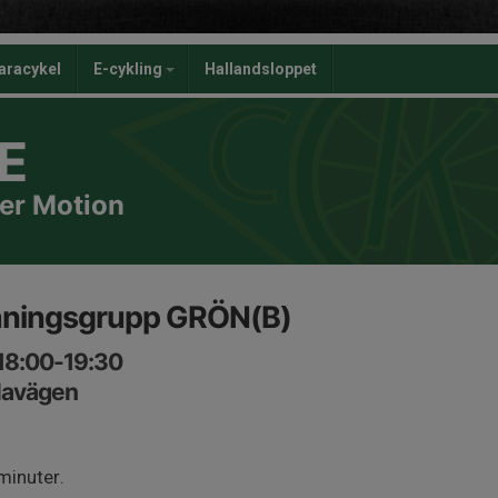
aracykel
E-cykling
Hallandsloppet
E
er Motion
räningsgrupp GRÖN(B)
 18:00-19:30
lavägen
minuter.