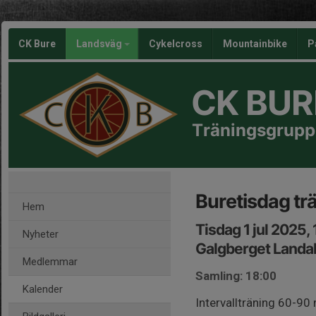
CK Bure
Landsväg
Cykelcross
Mountainbike
P
CK BUR
Träningsgrupp
Buretisdag t
Hem
Tisdag 1 jul 2025,
Nyheter
Galgberget Landa
Medlemmar
Samling: 18:00
Kalender
Intervallträning 60-90 