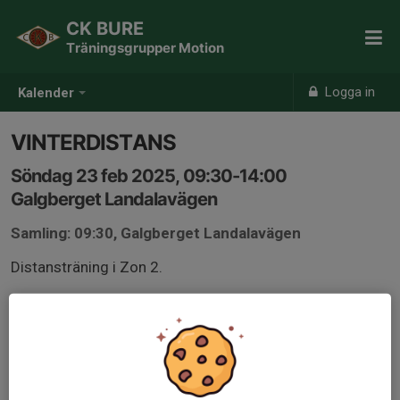
CK BURE
Träningsgrupper Motion
Logga in
Kalender
VINTERDISTANS
Söndag 23 feb 2025, 09:30-14:00
Galgberget Landalavägen
Samling: 09:30, Galgberget Landalavägen
Distansträning i Zon 2.
Grus är ett naturligt inslag på vinter distans. Längden på
rundan är 2-5h ofta med fika paus.
Skärmar med kompislapp vid blöt väderlek, alternativt
får man lägga sig sist. Dubbdäck vid behov.