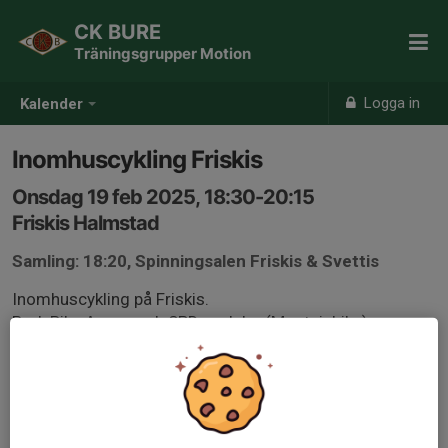
CK BURE
Träningsgrupper Motion
Logga in
Kalender
Inomhuscykling Friskis
Onsdag 19 feb 2025, 18:30-20:15
Friskis Halmstad
Samling: 18:20, Spinningsalen Friskis & Svettis
Inomhuscykling på Friskis.
BodyBike Appen och SPD-pedaler (Moutainbike).
Fokus: mer av allt, spetsa till formen.
Välkomna utveckla formen i vinter.