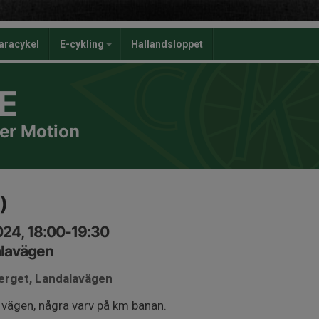
aracykel
E-cykling
Hallandsloppet
E
er Motion
)
024, 18:00-19:30
alavägen
berget, Landalavägen
 vägen, några varv på km banan.