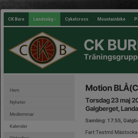
CK Bure
Landsväg
Cykelcross
Mountainbike
P
CK BUR
Träningsgrupp
Motion BLÅ(C
Hem
Torsdag 23 maj 2
Nyheter
Galgberget, Land
Medlemmar
Samling: 17:55, Galg
Kalender
Fart:Testmil Mästocka