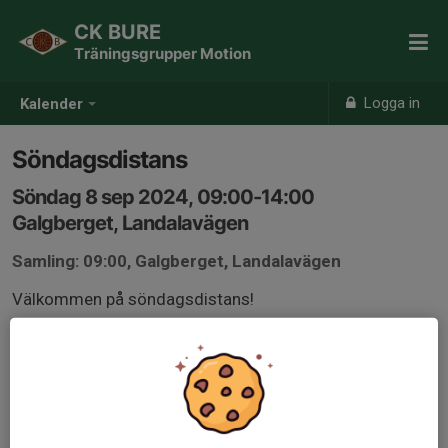
CK BURE
Träningsgrupper Motion
Logga in
Kalender
Söndagsdistans
Söndag 8 sep 2024, 09:00-14:00
Galgberget, Landalavägen
Samling: 09:00, Galgberget, Landalavägen
Välkommen på söndagsdistans!