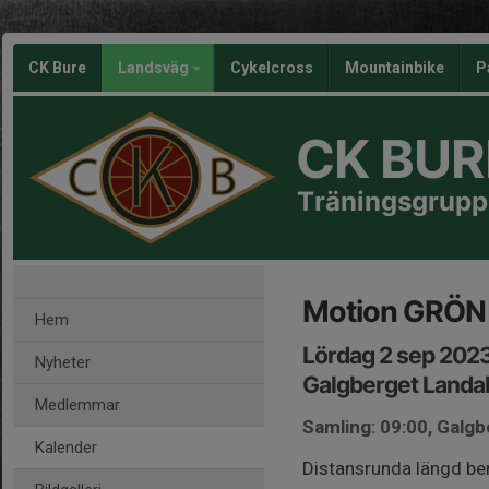
CK Bure
Landsväg
Cykelcross
Mountainbike
P
CK BUR
Träningsgrupp
Motion GRÖN 
Hem
Lördag 2 sep 202
Nyheter
Galgberget Landa
Medlemmar
Samling: 09:00, Galg
Kalender
Distansrunda längd be