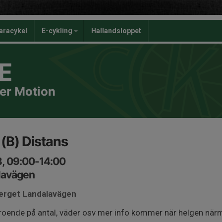
aracykel
E-cykling
Hallandsloppet
E
er Motion
(B) Distans
3, 09:00-14:00
lavägen
berget Landalavägen
roende på antal, väder osv mer info kommer när helgen närm