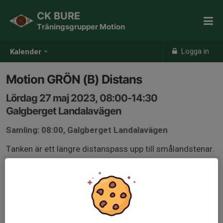
CK BURE
Träningsgrupper Motion
Logga in
Kalender
Motion GRÖN (B) Distans
Lördag 27 maj 2023, 08:00-14:30
Galgberget Landalavägen
Samling: 08:00, Galgberget Landalavägen
Tanken är ett längre distanspass upp till smålandstenar.