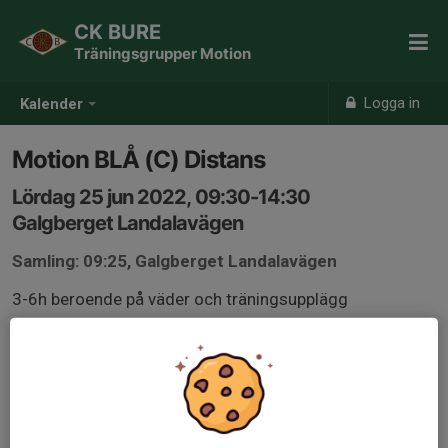
CK BURE
Träningsgrupper Motion
Logga in
Kalender
Motion BLÅ (C) Distans
Lördag 25 jun 2022, 09:30-14:30
Galgberget Landalavägen
Samling: 09:25, Galgberget Landalavägen
3-6h beroende på väder och träningsupplägg