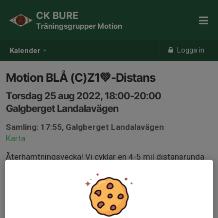
CK BURE
Träningsgrupper Motion
Logga in
Kalender
Motion BLÅ (C)Z1💚-Distans
Torsdag 25 aug 2022, 18:00-20:00
Galgberget Landalavägen
Samling: 17:55, Galgberget Landalavägen
Karta
Återhämtningsvecka! Vi cyklar en 4-5 mil distansrunda
för att hålla fart på benen. Cykla gärna med hög kadens.
Rundan anpassas efter väder, vind och antal tränande.
Anmäl er gärna senast 2h innan för att möjliggöra
träningsupplägg efter nivå och antal deltagare.