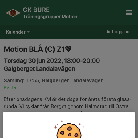
CK BURE
Träningsgrupper Motion
Logga in
Kalender
Motion BLÅ (C) Z1💚
Torsdag 30 jun 2022, 18:00-20:00
Galgberget Landalavägen
Samling: 17:55, Galgberget Landalavägen
Karta
Efter onsdagens KM är det dags för årets första glass-
runda. Vi cyklar från Berget genom Halmstad till Östra
Stranden. Tar en "snikväg" vid golfbanan och kommer till
Fyllebro. Cyklar ner till Marias Camping i Mellbystrand
och äter glass där. Hem över Eldsberga, Stjernarp och
slutar i Snöstorp.