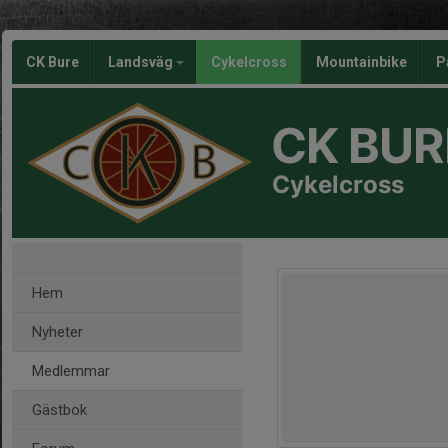
CK Bure
Landsväg
Cykelcross
Mountainbike
P
CK BUR
Cykelcross
Hem
Nyheter
Medlemmar
Gästbok