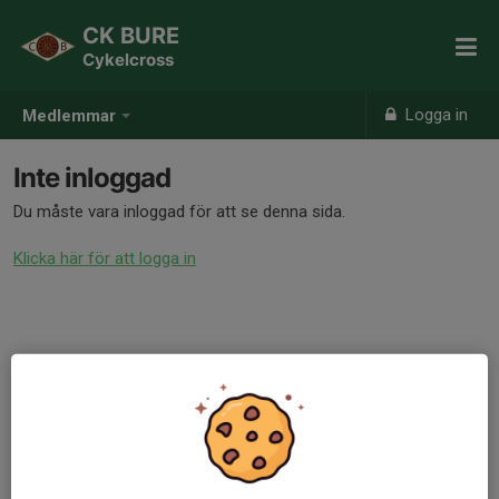
CK BURE
Cykelcross
Logga in
Medlemmar
Inte inloggad
Du måste vara inloggad för att se denna sida.
Klicka här för att logga in