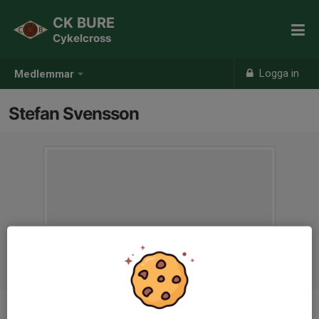
CK BURE
Cykelcross
Logga in
Medlemmar
Stefan Svensson
Ålder
47 år