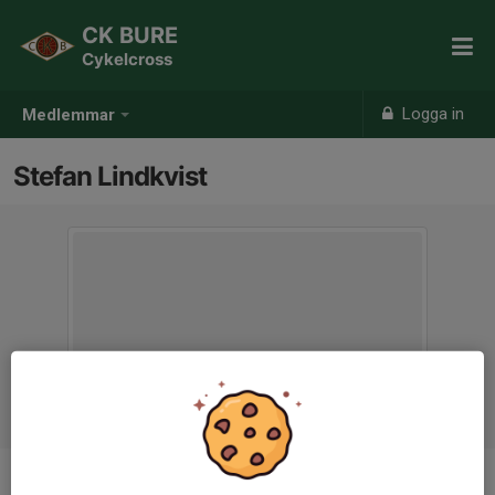
CK BURE
Cykelcross
Logga in
Medlemmar
Stefan Lindkvist