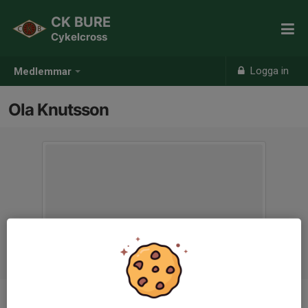
CK BURE
Cykelcross
Logga in
Medlemmar
Ola Knutsson