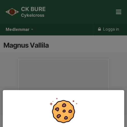
CK BURE
Cykelcross
Logga in
Medlemmar
Magnus Vallila
Ålder
62 år