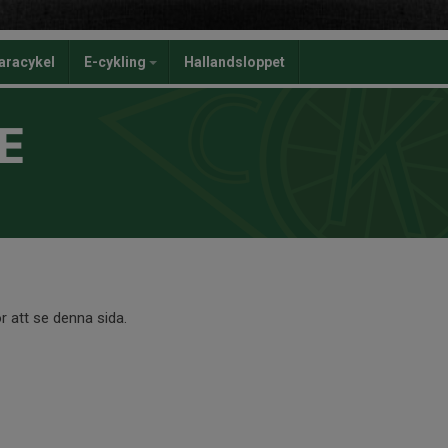
aracykel
E-cykling
Hallandsloppet
E
r att se denna sida.