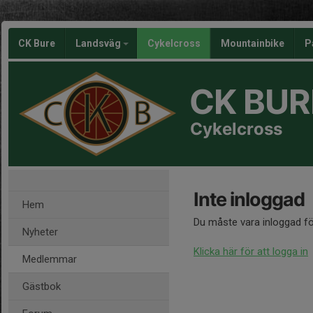
CK Bure
Landsväg
Cykelcross
Mountainbike
P
CK BUR
Cykelcross
Inte inloggad
Hem
Du måste vara inloggad fö
Nyheter
Klicka här för att logga in
Medlemmar
Gästbok