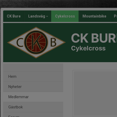
CK Bure
Landsväg
Cykelcross
Mountainbike
P
CK BUR
Cykelcross
Hem
Nyheter
Medlemmar
Gästbok