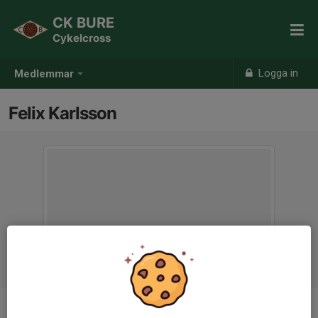
CK BURE
Cykelcross
Logga in
Medlemmar
Felix Karlsson
Ålder
28 år