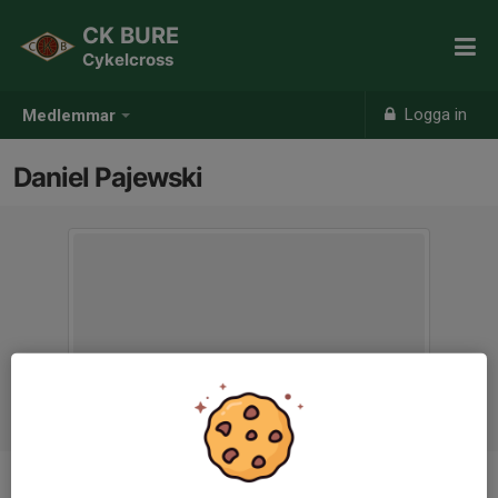
CK BURE
Cykelcross
Logga in
Medlemmar
Daniel Pajewski
Ålder
35 år