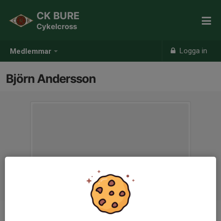
CK BURE
Cykelcross
Logga in
Medlemmar
Björn Andersson
Ålder
59 år