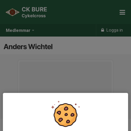
CK BURE
Cykelcross
Logga in
Medlemmar
Anders Wichtel