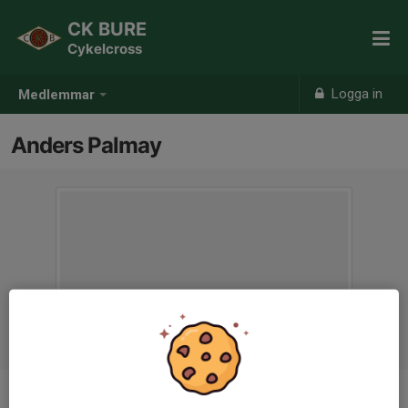
CK BURE
Cykelcross
Logga in
Medlemmar
Anders Palmay