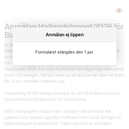
Anmälan Hallandsloppet 2026 för
Bure medlem
Anmälan ej öppen
Vi vill ha ett stort gäng grönklädda cyklister som kör
Hallandsloppet. Som motionscyklist och medlem i CK Bure är
Formuläret stängdes den 1 jun.
du berättigad till din egna startavgift, till ett värde av 395kr.
För detta önskar klubben att du bidrar till klubben med
någotunder 2026, t ex som funktionär vid något lopp eller annat
event i föreningen. Vet du redan nu att du inte kan eller vill detta,
ber vi om anmälan ordinarie väg.
I anslutning till ditt bidrag redovisar du det till klubbens kassör
tony.pettersson@ckbure.se för registrering.
OBS! Startavgiften faktureras i oktober månad vid de fall
cyklisten inte lyckats uppfylla motkravet men ändå deltagit vid
Hallandsloppet kostnadsfritt. Välkomna med er anmälan!